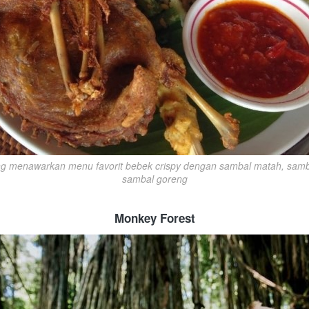
g menawarkan menu favorit bebek crispy dengan sambal matah, samb
sambal goreng
Monkey Forest