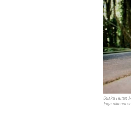
Suaka Hutan Mo
juga dikenal s