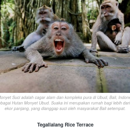
nyet Suci adalah cagar alam dan kompleks pura di Ubud, Bali, Indones
ebagai Hutan Monyet Ubud. Suaka ini merupakan rumah bagi lebih dari
ekor panjang, yang dianggap suci oleh masyarakat Bali setempat.
Tegallalang Rice Terrace