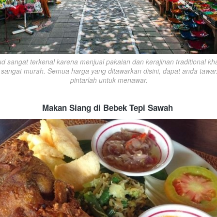
d sangat terkenal karena menjual pakaian dan kerajinan traditional kha
sangat murah. Semua harga yang ditawarkan disini, dapat anda tawar. 
pintarlah untuk menawar.
Makan Siang di Bebek Tepi Sawah