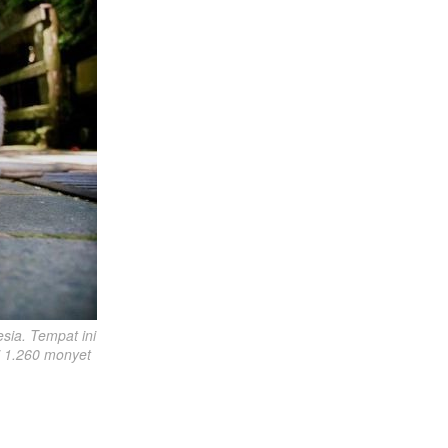
ia. Tempat ini 
 1.260 monyet 