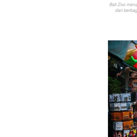
Bali Zoo merup
dari berba