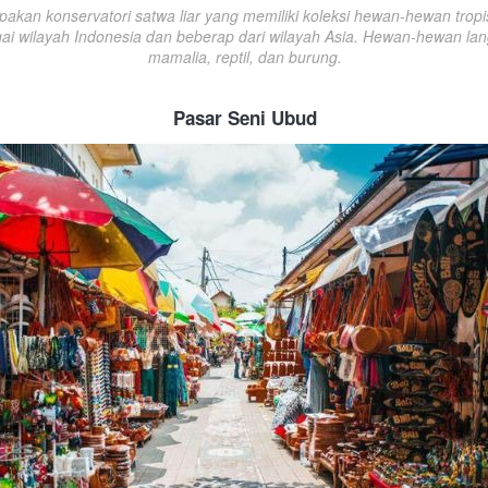
akan konservatori satwa liar yang memiliki koleksi hewan-hewan tropis
gai wilayah Indonesia dan beberap dari wilayah Asia. Hewan-hewan lang
mamalia, reptil, dan burung.
Pasar Seni Ubud