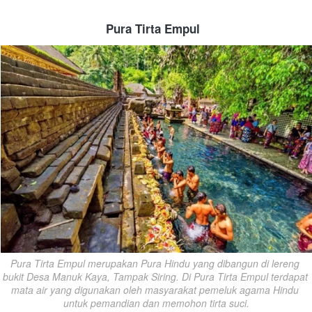
Pura Tirta Empul
Pura Tirta Empul merupakan Pura Hindu yang dibangun di lereng 
bukit Desa Manuk Kaya, Tampak Siring. Di Pura Tirta Empul terdapat 
mata air yang digunakan oleh masyarakat pemeluk agama Hindu 
untuk pemandian dan memohon tirta suci.