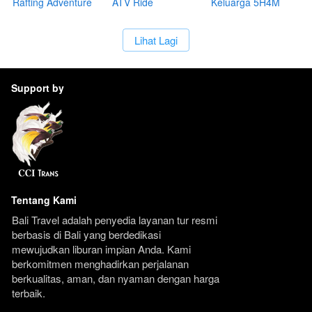
Rafting Adventure
ATV Ride
Keluarga 5H4M
Adventure
`
Lihat Lagi
Support by
Tentang Kami
Bali Travel adalah penyedia layanan tur resmi 
berbasis di Bali yang berdedikasi 
mewujudkan liburan impian Anda. Kami 
berkomitmen menghadirkan perjalanan 
berkualitas, aman, dan nyaman dengan harga 
terbaik.