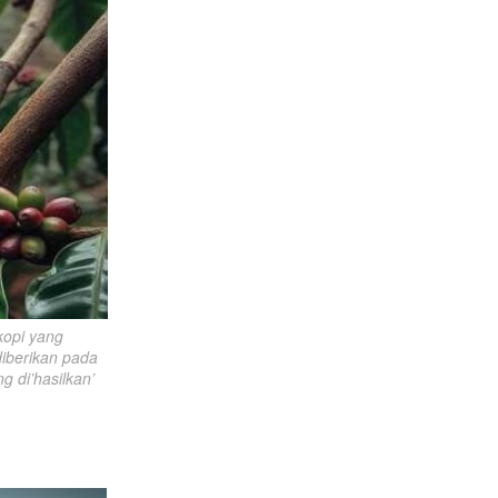
opi yang 
iberikan pada 
 di’hasilkan’ 