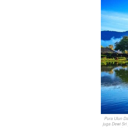
Pura Ulun D
juga Dewi Sri 