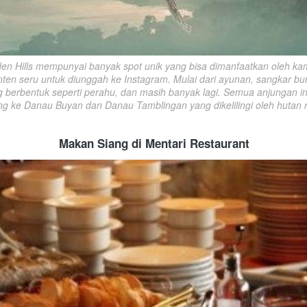
den Hills mempunyai banyak spot unik yang bisa dimanfaatkan oleh kam
ten seru untuk diunggah ke Instagram. Mulai dari ayunan, sangkar bur
 berbentuk seperti perahu, dan masih banyak lagi. Semua anjungan i
ng ke Danau Buyan dan Danau Tamblingan yang dikelilingi oleh hutan 
Makan Siang di Mentari Restaurant