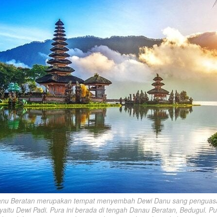
anu Beratan merupakan tempat menyembah Dewi Danu sang penguasa
yaitu Dewi Padi. Pura ini berada di tengah Danau Beratan, Bedugul. Pura