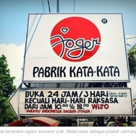
al beraneka ragam souvenir unik. Selain kaos sebagai produk utamanya,