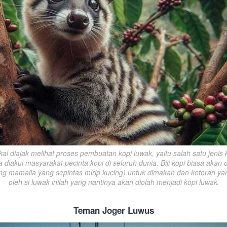
l diajak melihat proses pembuatan kopi luwak, yaitu salah satu jenis k
diakui masyarakat pecinta kopi di seluruh dunia. Biji kopi biasa akan d
ng mamalia yang sepintas mirip kucing) untuk dimakan dan kotoran yang
oleh si luwak inilah yang nantinya akan diolah menjadi kopi luwak.
Teman Joger Luwus