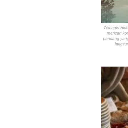
Wanagiri Hid
mencari kon
pandang yang
langsu