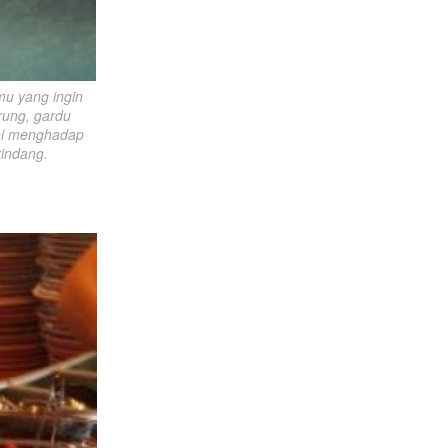
u yang ingin 
ung, gardu 
ni menghadap 
rindang.