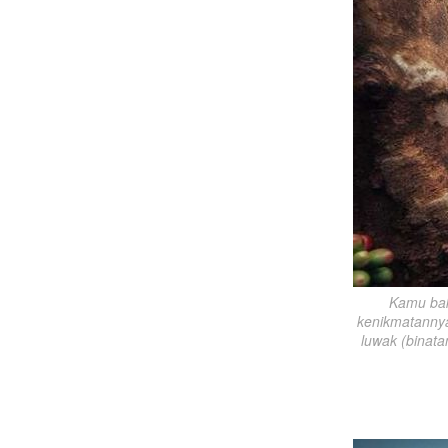
Kamu baka
kenikmatannya 
luwak (binata