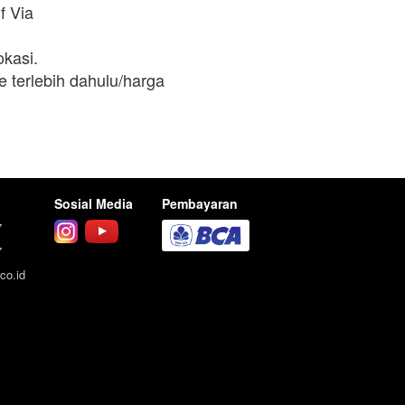
f Via
okasi.
terlebih dahulu/harga 
Sosial Media
Pembayaran
7
7
co.id