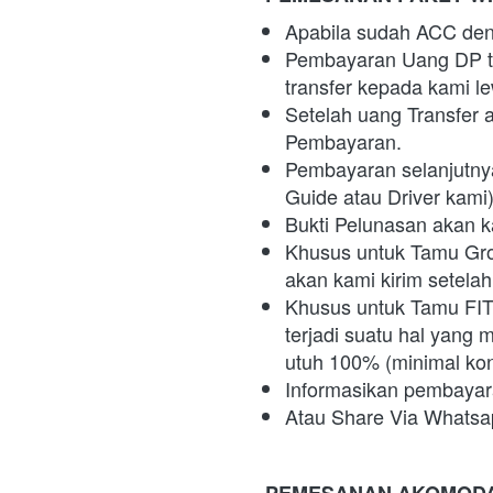
Apabila sudah ACC den
Pembayaran Uang DP tid
transfer kepada kami l
Setelah uang Transfer 
Pembayaran.
Pembayaran selanjutnya 
Guide atau Driver kami
Bukti Pelunasan akan ka
Khusus untuk Tamu Grou
akan kami kirim setela
Khusus untuk Tamu FIT 
terjadi suatu hal yang
utuh 100% (minimal kon
Informasikan pembayara
Atau Share Via Whatsa
PEMESANAN AKOMODA