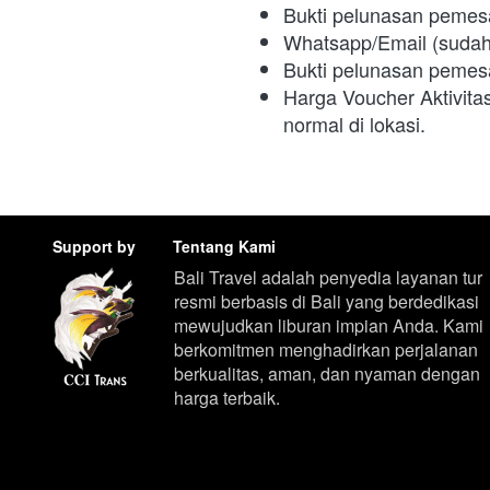
Bukti pelunasan pemesa
Whatsapp/Email (sudah t
Bukti pelunasan pemesan
Harga Voucher Aktivita
normal di lokasi.
Support by
Tentang Kami
Bali Travel adalah penyedia layanan tur 
resmi berbasis di Bali yang berdedikasi 
mewujudkan liburan impian Anda. Kami 
berkomitmen menghadirkan perjalanan 
berkualitas, aman, dan nyaman dengan 
harga terbaik.