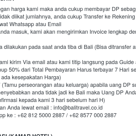
gan harga kami maka anda cukup membayar DP sebagai
ak diikat jumlahnya, anda cukup Transfer ke Rekening k
ewat Whatsapp atau Email
anda masuk, kami akan mengirimkan Invoice lengkap den
dilakukan pada saat anda tiba di Bali (Bisa ditransfer at
)
mi kirim Via email atau kami titip langsung pada Guide 
p 50% dari Total Pembayaran Harus terbayar 7 Hari seb
h ada kesepakatan Harga)
(Tamu perseorangan atau keluarga) apabila uang DP sud
 menyebabkan anda tidak jadi ke Bali maka Uang DP And
firmasi kepada kami 3 hari sebelum hari H)
n Anda lewat email : info@balitravel.co.id
pp ke : +62 812 5000 2887 / +62 8577 000 2887
SI (KAMAR HOTEL)