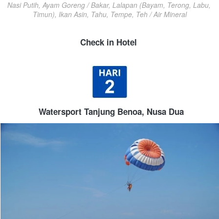
Nasi Putih, Ayam Goreng / Bakar, Lalapan (Bayam, Terong, Labu, 
Timun), Ikan Asin, Tahu, Tempe, Teh / Air Mineral
Check in Hotel
Watersport Tanjung Benoa, Nusa Dua