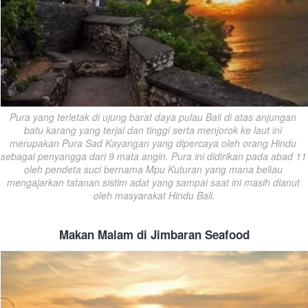
Pura yang terletak di ujung barat daya pulau Bali di atas anjungan 
batu karang yang terjal dan tinggi serta menjorok ke laut ini 
merupakan Pura Sad Kayangan yang dipercaya oleh orang Hindu 
sebagai penyangga dari 9 mata angin. Pura ini didirikan pada abad 11 
oleh pendeta suci bernama Mpu Kuturan yang mana beliau 
mengajarkan tatanan sistim adat yang sampai saat ini masih dianut 
oleh masyarakat Hindu Bali.
Makan Malam di Jimbaran Seafood