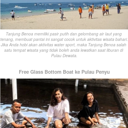
Tanjung Benoa memiliki pasir putih dan gelombang air laut yang 
tenang, membuat pantai ini sangat cocok untuk aktivitas wisata bahari. 
Jika Anda hobi akan aktivitas water sport, maka Tanjung Benoa salah 
satu tempat wisata yang tidak boleh anda lewatkan saat liburan di 
Pulau Dewata.
Free Glass Bottom Boat ke Pulau Penyu