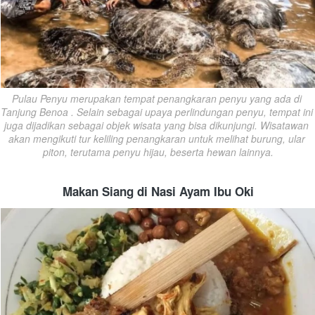
Pulau Penyu merupakan tempat penangkaran penyu yang ada di 
Tanjung Benoa . Selain sebagai upaya perlindungan penyu, tempat ini 
juga dijadikan sebagai objek wisata yang bisa dikunjungi. Wisatawan 
akan mengikuti tur keliling penangkaran untuk melihat burung, ular 
piton, terutama penyu hijau, beserta hewan lainnya.
Makan Siang di Nasi Ayam Ibu Oki