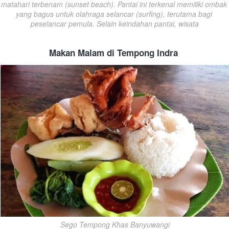
matahari terbenam (sunset beach). Pantai ini terkenal memiliki ombak 
yang bagus untuk olahraga selancar (surfing), terutama bagi 
peselancar pemula. Selain keindahan pantai, wisata
Makan Malam di Tempong Indra
Sego Tempong Khas Banyuwangi
