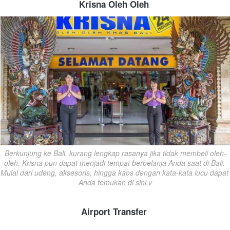
Krisna Oleh Oleh
Berkunjung ke Bali, kurang lengkap rasanya jika tidak membeli oleh-
oleh. Krisna pun dapat menjadi tempat berbelanja Anda saat di Bali. 
Mulai dari udeng, aksesoris, hingga kaos dengan kata-kata lucu dapat 
Anda temukan di sini.v
Airport Transfer