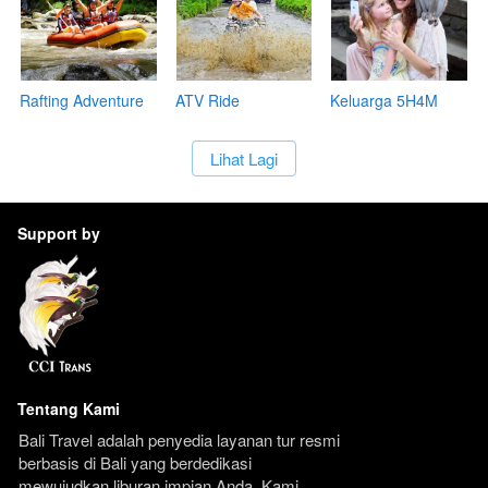
Rafting Adventure
ATV Ride
Keluarga 5H4M
Adventure
`
Lihat Lagi
Support by
Tentang Kami
Bali Travel adalah penyedia layanan tur resmi 
berbasis di Bali yang berdedikasi 
mewujudkan liburan impian Anda. Kami 