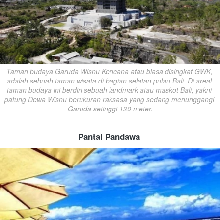
Taman budaya Garuda Wisnu Kencana atau biasa disingkat GWK, 
adalah sebuah taman wisata di bagian selatan pulau Bali. Di areal 
taman budaya ini berdiri sebuah landmark atau maskot Bali, yakni 
patung Dewa Wisnu berukuran raksasa yang sedang menunggangi 
Garuda setinggi 120 meter.
Pantai Pandawa