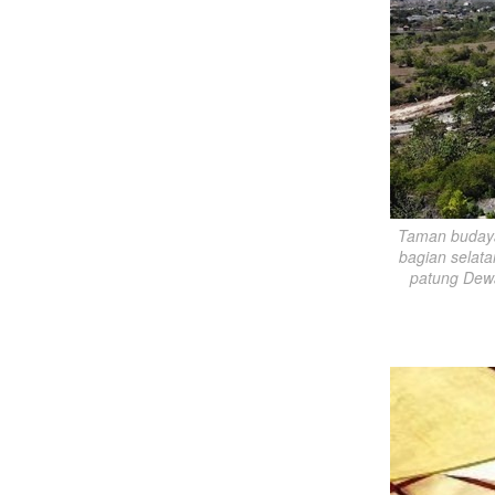
Taman budaya
bagian selata
patung Dewa