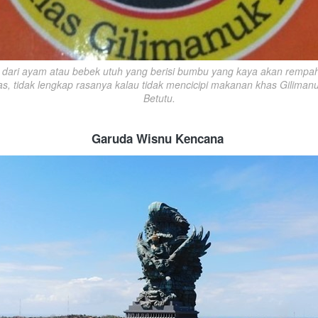
t dari ayam atau bebek utuh yang berisi bumbu yang kaya akan rempah.
, tidak lengkap rasanya kalau tidak mencicipi makanan khas Gilimanu
Betutu.
Garuda Wisnu Kencana