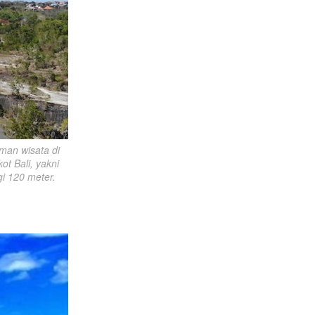
an wisata di 
t Bali, yakni 
i 120 meter.