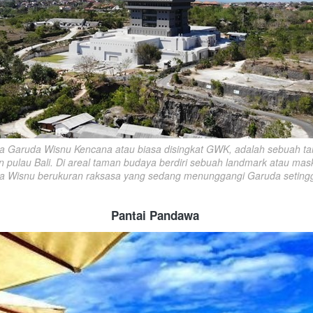
 Garuda Wisnu Kencana atau biasa disingkat GWK, adalah sebuah tam
n pulau Bali. Di areal taman budaya berdiri sebuah landmark atau masko
 Wisnu berukuran raksasa yang sedang menunggangi Garuda setingg
Pantai Pandawa