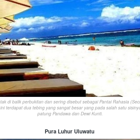
letak di balik perbukitan dan sering disebut sebagai Pantai Rahasia (Secr
 ini terdapat dua tebing yang sangat besar yang pada salah satu sisinya
patung Pandawa dan Dewi Kunti.
Pura Luhur Uluwatu