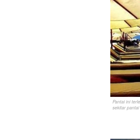
Pantai ini ter
sekitar pantai